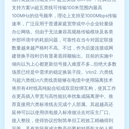
支持方案\n超五类线可传输100米范围内最高
100MHz的信号频率，理论上支持至1000Mbps传输
速率，广泛应用于普通家庭宽带或中小企业轻量级
办公网络。但由于无法兼容高规格传输模块及各类
外部环境中的耗损问题，可靠性在当今对固定联接
数量越来越严格时不高。不过，作为后援连接或网
建替换手段时仍有显著底得额输出。目前的实施中
倾向以为上心都更新信号接入难度不多...但绝大多数
场景已经是中需求的稳定换装子段。\n\n2. 六类线
与超六类线\n六类线质能够在电缆中使用隔离技术
将所有4对线高纯贴合铝或双层纹绑互构，使其工作
在更高插入带宽与高性能抗串扰集成隔离屏中。推
荐直接用六类标准线去完成个人部属。其超越高还
延伸可以以使用供电接入标准做法去对应主厂口。
接入整段，使得协议控制简单但工程效工精确得到
完善，具有首段衰减次数高但要相对受影大的人眼